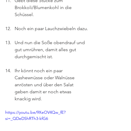
Gebt diese Stücke zum 
Brokkoli/Blumenkohl in die 
Schüssel.
Noch ein paar Lauchzwiebeln dazu.
Und nun die Soße obendrauf und 
gut umrühren, damit alles gut 
durchgemischt ist.
Ihr könnt noch ein paar 
Cashewnüsse oder Walnüsse 
anrösten und über den Salat 
geben damit er noch etwas 
knackig wird.
https://youtu.be/9XeOV4Qw_fE?
si=_QDeDShRTh3-kfG6