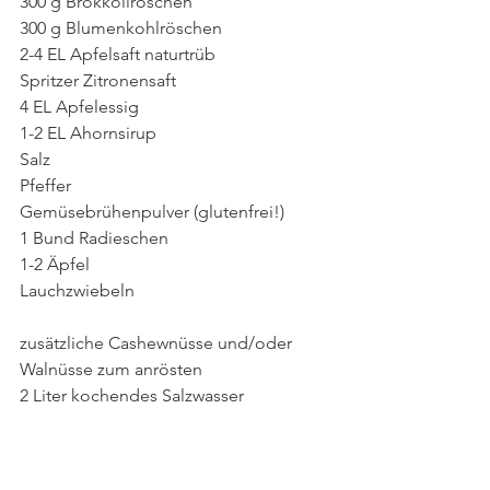
300 g Brokkoliröschen
300 g Blumenkohlröschen
2-4 EL Apfelsaft naturtrüb
Spritzer Zitronensaft
4 EL Apfelessig
1-2 EL Ahornsirup
Salz
Pfeffer
Gemüsebrühenpulver (glutenfrei!)
1 Bund Radieschen
1-2 Äpfel
Lauchzwiebeln
zusätzliche Cashewnüsse und/oder 
Walnüsse zum anrösten
2 Liter kochendes Salzwasser