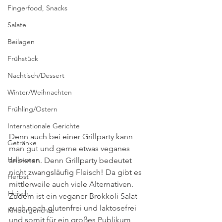
Fingerfood, Snacks
Salate
Beilagen
Frühstück
Nachtisch/Dessert
Winter/Weihnachten
Frühling/Ostern
Internationale Gerichte
Denn auch bei einer Grillparty kann 
Getränke
man gut und gerne etwas veganes 
Halloween
anbieten. Denn Grillparty bedeutet 
nicht zwangsläufig Fleisch! Da gibt es 
Herbst
mittlerweile auch viele Alternativen. 
Fleisch
Zudem ist ein veganer Brokkoli Salat 
auch noch glutenfrei und laktosefrei 
Kindergerichte
und somit für ein großes Publikum 