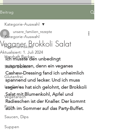
Beitrag
Kategorie-Auswahl
unsere_familien_rezepte
Kategorie-Auswahl
Veganer Brokkoli Salat
Hausmannskost
Aktualisiert:
1. Juli 2024
Herzhaft Backen
Ich musste den unbedingt 
ausprobieren, denn ein veganes 
Süßes Backen
Cashew-Dressing fand ich unheimlich 
Glutenfrei
spannend und lecker. Und ich muss 
LowCarb
sagen es hat sich gelohnt, der Brokkoli 
Salat mit Blumenkohl, Apfel und 
Vegetarisch
Radieschen ist der Knaller. Der kommt 
Pasta
auch im Sommer auf das Party-Buffet.
Saucen, Dips
Suppen