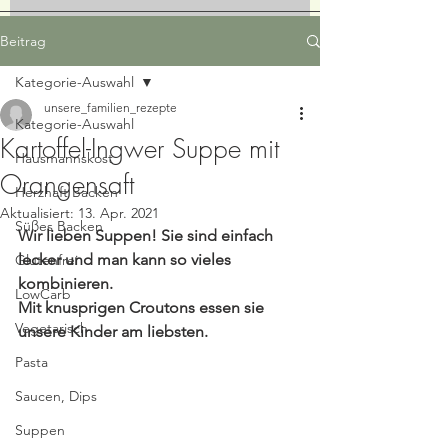
Beitrag
Kategorie-Auswahl
unsere_familien_rezepte
Kategorie-Auswahl
Kartoffel-Ingwer Suppe mit
Hausmannskost
Orangensaft
Herzhaft Backen
Aktualisiert:
13. Apr. 2021
Süßes Backen
Wir lieben Suppen! Sie sind einfach 
lecker und man kann so vieles 
Glutenfrei
kombinieren. 
LowCarb
Mit knusprigen Croutons essen sie 
Vegetarisch
unsere Kinder am liebsten. 
Pasta
Saucen, Dips
Suppen