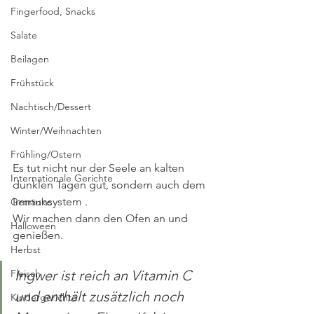
Fingerfood, Snacks
Salate
Beilagen
Frühstück
Nachtisch/Dessert
Winter/Weihnachten
Frühling/Ostern
Es tut nicht nur der Seele an kalten 
Internationale Gerichte
dunklen Tagen gut, sondern auch dem 
Immunsystem . 
Getränke
Wir machen dann den Ofen an und 
Halloween
genießen.
Herbst
Fleisch
Ingwer ist reich an Vitamin C 
und enthält zusätzlich noch 
Kindergerichte