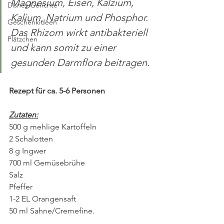
Magnesium, Eisen, Kalzium, 
Disney Gerichte
Kalium, Natrium und Phosphor. 
Geschenkideen
Das Rhizom wirkt antibakteriell 
Plätzchen
und kann somit zu einer 
gesunden Darmflora beitragen.
Rezept für ca. 5-6 Personen
Zutaten:
500 g mehlige Kartoffeln
2 Schalotten
8 g Ingwer
700 ml Gemüsebrühe
Salz
Pfeffer
1-2 EL Orangensaft
50 ml Sahne/Cremefine
.