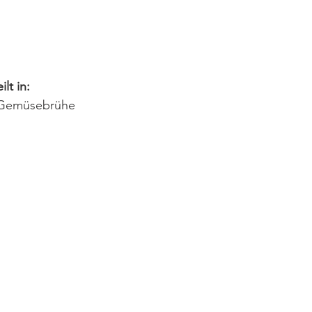
ilt in:
 Gemüsebrühe