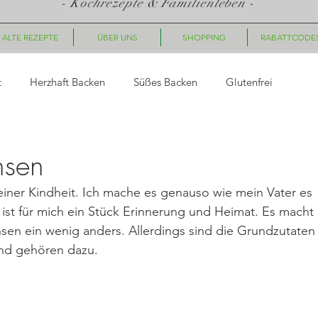
- Kochrezepte & Familienleben -
ALTE REZEPTE
ÜBER UNS
SHOPPING
RABATTCODE
t
Herzhaft Backen
Süßes Backen
Glutenfrei
asta
Saucen, Dips
Suppen
Fingerfood, Snacks
nsen
meiner Kindheit. Ich mache es genauso wie mein Vater es 
ück
Nachtisch/Dessert
Winter/Weihnachten
ist für mich ein Stück Erinnerung und Heimat. Es macht 
nsen ein wenig anders. Allerdings sind die Grundzutaten
nd gehören dazu.  
le Gerichte
Getränke
Halloween
Herbst
Fleisc
hte
Geschenkideen
Plätzchen