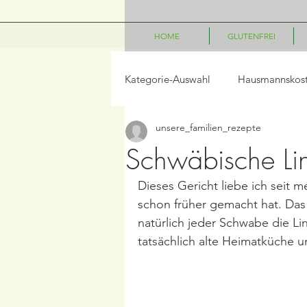
HOME
GLUTENFREI
Kategorie-Auswahl
Hausmannskos
unsere_familien_rezepte
LowCarb
Vegetarisch
P
Schwäbische Li
Dieses Gericht liebe ich seit 
Salate
Beilagen
Frühst
schon früher gemacht hat. Das 
natürlich jeder Schwabe die Li
tatsächlich alte Heimatküche u
Frühling/Ostern
Internationa
Kindergerichte
Disney Geric